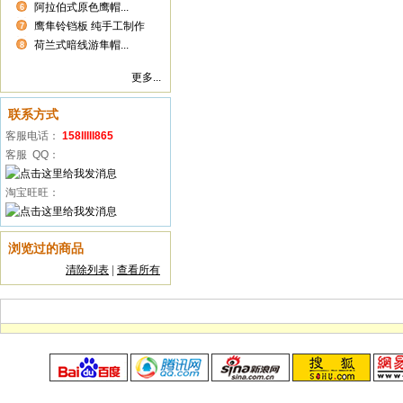
阿拉伯式原色鹰帽...
6
鹰隼铃铛板 纯手工制作
7
荷兰式暗线游隼帽...
8
更多...
联系方式
客服电话：
158lllll865
客服 QQ：
淘宝旺旺：
浏览过的商品
清除列表
|
查看所有