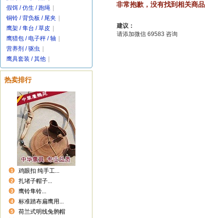
非常抱歉，没有找到相关商品
假饵 / 仿生 / 跑绳
|
铜铃 / 背负板 / 尾夹
|
建议：
鹰架 / 隼台 / 草皮
|
请添加微信 69583 咨询
鹰猎包 / 电子秤 / 轴
|
营养剂 / 驱虫
|
鹰具套装 / 其他
|
热卖排行
鸡眼扣 纯手工...
1
扎堵子帽子...
2
鹰铃隼铃...
3
标准踏布扁鹰用...
4
荷兰式明线兔鹘帽
5