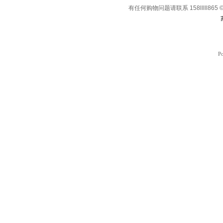
有任何购物问题请联系 158lllll865 © Co
P