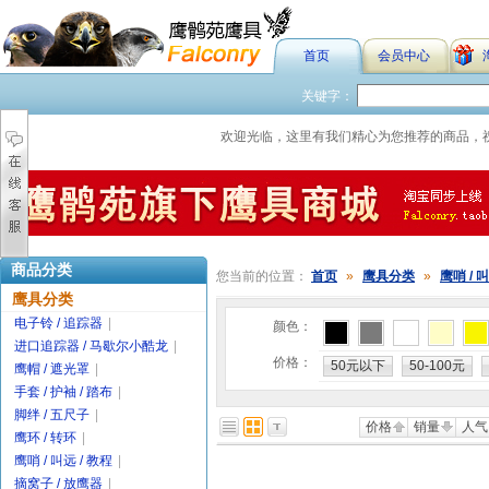
首页
会员中心
关键字：
欢迎光临，这里有我们精心为您推荐的商品，
商品分类
您当前的位置：
首页
»
鹰具分类
»
鹰哨 / 叫
鹰具分类
电子铃 / 追踪器
|
颜色：
进口追踪器 / 马歇尔小酷龙
|
价格：
50元以下
50-100元
鹰帽 / 遮光罩
|
手套 / 护袖 / 踏布
|
脚绊 / 五尺子
|
价格
销量
人气
鹰环 / 转环
|
鹰哨 / 叫远 / 教程
|
摘窝子 / 放鹰器
|