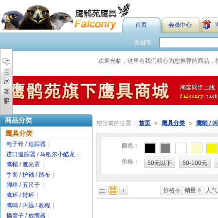
首页
会员中心
关键字：
欢迎光临，这里有我们精心为您推荐的商品，
商品分类
您当前的位置：
首页
»
鹰具分类
»
鹰哨 / 叫
鹰具分类
电子铃 / 追踪器
|
颜色：
进口追踪器 / 马歇尔小酷龙
|
价格：
50元以下
50-100元
鹰帽 / 遮光罩
|
手套 / 护袖 / 踏布
|
脚绊 / 五尺子
|
价格
销量
人气
鹰环 / 转环
|
鹰哨 / 叫远 / 教程
|
摘窝子 / 放鹰器
|