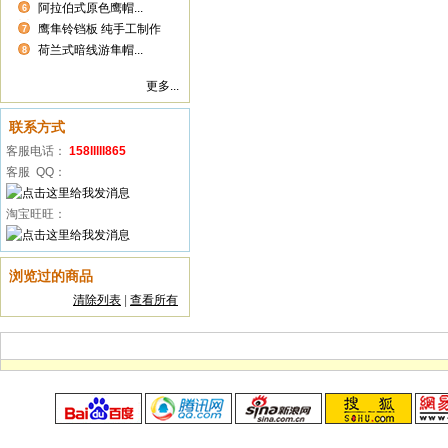
阿拉伯式原色鹰帽...
6
鹰隼铃铛板 纯手工制作
7
荷兰式暗线游隼帽...
8
更多...
联系方式
客服电话：
158lllll865
客服 QQ：
淘宝旺旺：
浏览过的商品
清除列表
|
查看所有