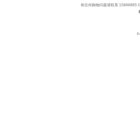
有任何购物问题请联系 158lllll865 © Co
P