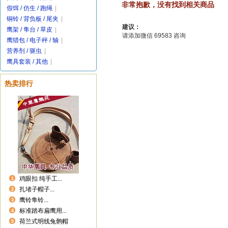
非常抱歉，没有找到相关商品
假饵 / 仿生 / 跑绳
|
铜铃 / 背负板 / 尾夹
|
建议：
鹰架 / 隼台 / 草皮
|
请添加微信 69583 咨询
鹰猎包 / 电子秤 / 轴
|
营养剂 / 驱虫
|
鹰具套装 / 其他
|
热卖排行
鸡眼扣 纯手工...
1
扎堵子帽子...
2
鹰铃隼铃...
3
标准踏布扁鹰用...
4
荷兰式明线兔鹘帽
5