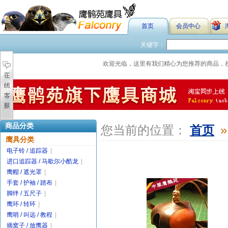
首页
会员中心
关键字：
欢迎光临，这里有我们精心为您推荐的商品，
商品分类
您当前的位置：
首页
»
鹰具分类
电子铃 / 追踪器
|
进口追踪器 / 马歇尔小酷龙
|
鹰帽 / 遮光罩
|
手套 / 护袖 / 踏布
|
脚绊 / 五尺子
|
鹰环 / 转环
|
鹰哨 / 叫远 / 教程
|
摘窝子 / 放鹰器
|