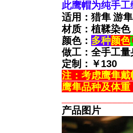
此鹰帽为纯手工
适用：猎隼 游隼
材质：植鞣染色
颜色：
多种
颜色
做工：全手工量
定制：￥130
注：考虑鹰隼戴
鹰隼品种及体重
______________
产品图片