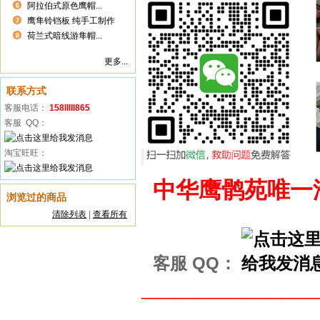
阿拉伯式原色鹰帽...
6
鹰隼铃铛板 纯手工制作
7
荷兰式暗线游隼帽...
8
更多...
联系方式
客服电话：
158lllll865
客服 QQ：
淘宝旺旺：
中华鹰鹘苑唯一
浏览过的商品
清除列表
|
查看所有
客服 QQ：
______________