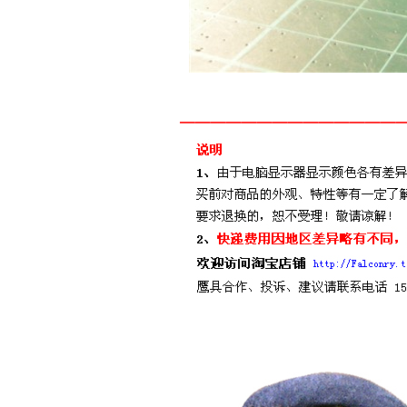
______________