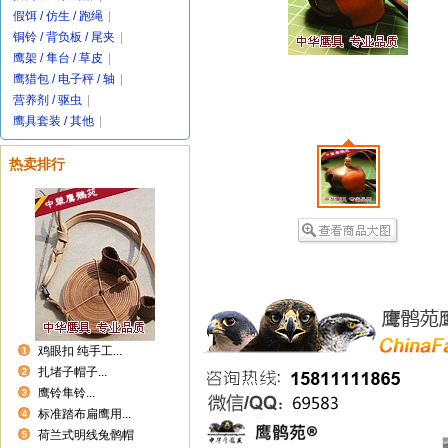
假饵 / 仿生 / 跑绳
|
铜铃 / 背负板 / 尾夹
|
鹰架 / 隼台 / 草皮
|
鹰猎包 / 电子秤 / 轴
|
营养剂 / 驱虫
|
鹰具套装 / 其他
|
热卖排行
鸡眼扣 纯手工...
1
扎堵子帽子...
2
鹰铃隼铃...
3
标准踏布扁鹰用...
4
荷兰式明线兔鹘帽
5