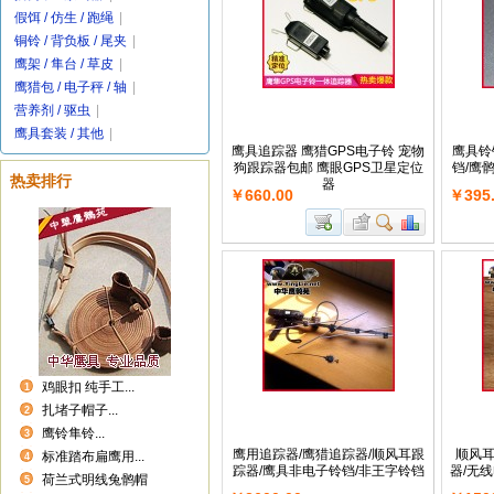
假饵 / 仿生 / 跑绳
|
铜铃 / 背负板 / 尾夹
|
鹰架 / 隼台 / 草皮
|
鹰猎包 / 电子秤 / 轴
|
营养剂 / 驱虫
|
鹰具套装 / 其他
|
鹰具追踪器 鹰猎GPS电子铃 宠物
鹰具铃
狗跟踪器包邮 鹰眼GPS卫星定位
铛/鹰
热卖排行
器
￥660.00
￥395
鸡眼扣 纯手工...
1
扎堵子帽子...
2
鹰铃隼铃...
3
鹰用追踪器/鹰猎追踪器/顺风耳跟
顺风耳
标准踏布扁鹰用...
4
踪器/鹰具非电子铃铛/非王字铃铛
器/无
荷兰式明线兔鹘帽
5