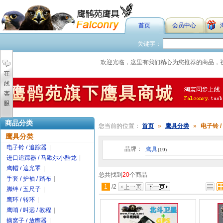
首页
会员中心
关键字：
欢迎光临，这里有我们精心为您推荐的商品，
商品分类
您当前的位置：
首页
»
鹰具分类
»
电子铃 /
鹰具分类
电子铃 / 追踪器
|
品牌：
鹰具
(19)
进口追踪器 / 马歇尔小酷龙
|
鹰帽 / 遮光罩
|
总共找到
20
个商品
手套 / 护袖 / 踏布
|
1
/
2
脚绊 / 五尺子
|
鹰环 / 转环
|
鹰哨 / 叫远 / 教程
|
摘窝子 / 放鹰器
|