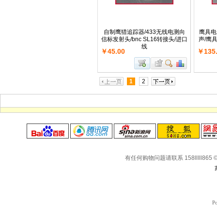
自制鹰猎追踪器/433无线电测向
鹰具电
信标发射头/bnc SL16转接头/进口
声/鹰
线
￥45.00
￥135
1
2
有任何购物问题请联系 158lllll865 © Co
P