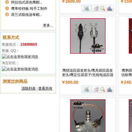
￥2600.00
￥150
阿拉伯式原色鹰帽...
6
鹰隼铃铛板 纯手工制作
7
荷兰式暗线游隼帽...
8
更多...
联系方式
客服电话：
158lllll865
客服 QQ：
淘宝旺旺：
鹰猎追踪器发射头/鹰具跟踪器发
鹰鹘
射头/鹰定位器苗子/无线电追踪器
信标鹰
浏览过的商品
￥500.00
￥245
清除列表
|
查看所有