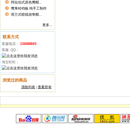
阿拉伯式原色鹰帽...
6
鹰隼铃铛板 纯手工制作
7
荷兰式暗线游隼帽...
8
更多...
联系方式
客服电话：
158lllll865
客服 QQ：
淘宝旺旺：
浏览过的商品
清除列表
|
查看所有