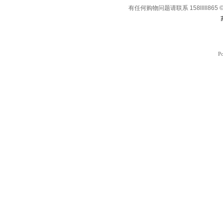
有任何购物问题请联系 158lllll865 © Co
P