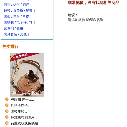
非常抱歉，没有找到相关商品
假饵 / 仿生 / 跑绳
|
铜铃 / 背负板 / 尾夹
|
建议：
鹰架 / 隼台 / 草皮
|
请添加微信 69583 咨询
鹰猎包 / 电子秤 / 轴
|
营养剂 / 驱虫
|
鹰具套装 / 其他
|
热卖排行
鸡眼扣 纯手工...
1
扎堵子帽子...
2
鹰铃隼铃...
3
标准踏布扁鹰用...
4
荷兰式明线兔鹘帽
5