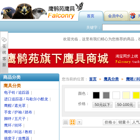
首页
会员中心
关键字：
欢迎光临，这里有我们精心为您推荐的商品，
商品分类
您当前的位置：
首页
»
鹰具分类
»
鹰哨 / 叫
鹰具分类
电子铃 / 追踪器
|
颜色：
进口追踪器 / 马歇尔小酷龙
|
价格：
50元以下
50-100元
鹰帽 / 遮光罩
|
手套 / 护袖 / 踏布
|
脚绊 / 五尺子
|
价格
销量
人气
鹰环 / 转环
|
鹰哨 / 叫远 / 教程
|
摘窝子 / 放鹰器
|