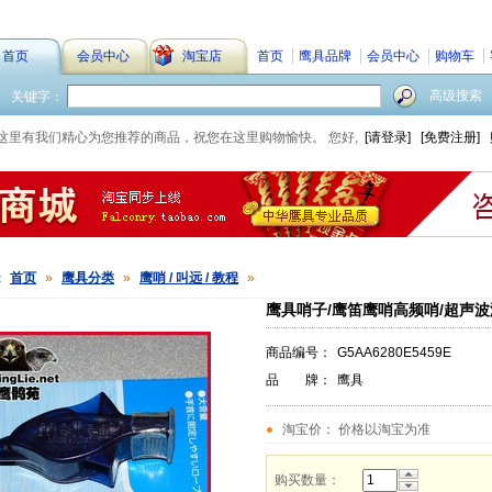
首页
会员中心
淘宝店
首页
鹰具品牌
会员中心
购物车
高级搜索
关键字：
这里有我们精心为您推荐的商品，祝您在这里购物愉快。
您好,
[请登录]
[免费注册]
：
首页
»
鹰具分类
»
鹰哨 / 叫远 / 教程
»
鹰具哨子/鹰笛鹰哨高频哨/超声
商品编号：
G5AA6280E5459E
品 牌：
鹰具
淘宝价：
价格以淘宝为准
购买数量：