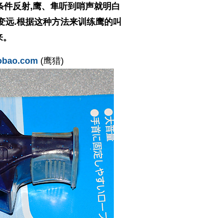
条件反射,鹰、隼听到哨声就明白
变远.根据这种方法来训练鹰的叫
来。
aobao.com
(鹰猎)