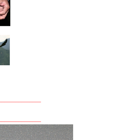
_______________
_______________