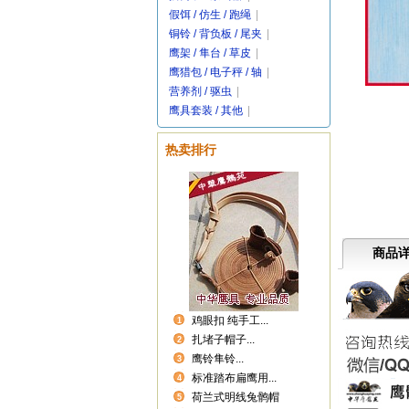
假饵 / 仿生 / 跑绳
|
铜铃 / 背负板 / 尾夹
|
鹰架 / 隼台 / 草皮
|
鹰猎包 / 电子秤 / 轴
|
营养剂 / 驱虫
|
鹰具套装 / 其他
|
热卖排行
商品
鸡眼扣 纯手工...
1
扎堵子帽子...
2
鹰铃隼铃...
3
标准踏布扁鹰用...
4
荷兰式明线兔鹘帽
5