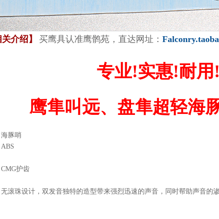
相关介绍】
买鹰具认准鹰鹘苑，直达网址：
Falconry.taob
专业!实惠!耐用
鹰隼叫远、盘隼超轻海豚
：海豚哨
ABS
CMG护齿
：无滚珠设计，双发音独特的造型带来强烈迅速的声音，同时帮助声音的