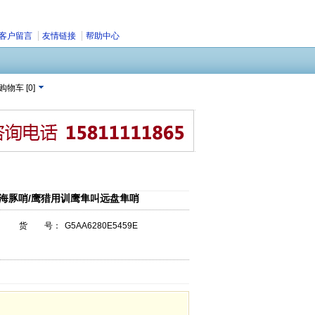
客户留言
友情链接
帮助中心
购物车
[
0
]
波海豚哨/鹰猎用训鹰隼叫远盘隼哨
货 号：
G5AA6280E5459E