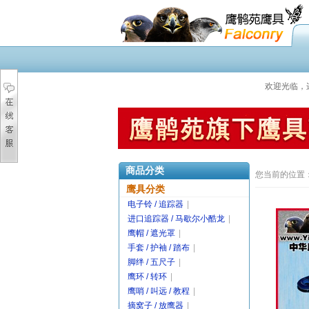
欢迎光临，
商品分类
您当前的位置
鹰具分类
电子铃 / 追踪器
|
进口追踪器 / 马歇尔小酷龙
|
鹰帽 / 遮光罩
|
手套 / 护袖 / 踏布
|
脚绊 / 五尺子
|
鹰环 / 转环
|
鹰哨 / 叫远 / 教程
|
摘窝子 / 放鹰器
|