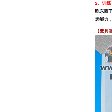
2、训练
吃东西
远能力
【鹰具