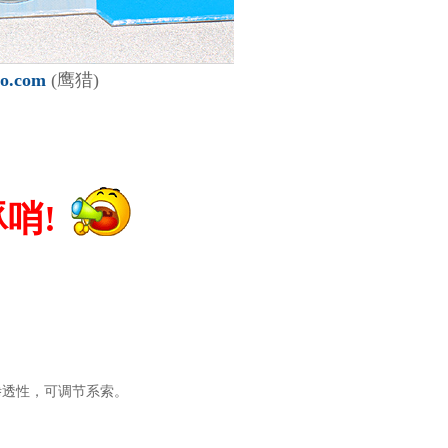
ao.com
(鹰猎)
!
哨!
渗透性，可调节系索。