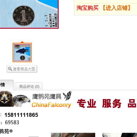
淘宝购买
【进入店铺】
详情
商品评论 (
0
)