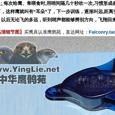
：
每次给鹰、隼喂食时,用哨间隔几十秒吹一次,习惯形成
了，这样鹰就叫有“耳朵”了，下一步训练，逐渐叫远,距离
，以后无论飞的多远，听到哨声都能够辨别方向，飞翔回
高清细节图】
买鹰具认准鹰鹘苑，直达网址：
Falconry.t