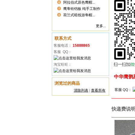
阿拉伯式原色鹰帽...
6
鹰隼铃铛板 纯手工制作
7
荷兰式暗线游隼帽...
8
更多...
联系方式
客服电话：
158lllll865
客服 QQ：
淘宝旺旺：
中华鹰鹘
浏览过的商品
客服 QQ：
清除列表
|
查看所有
________
快递费说
________