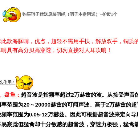
购买哨子赠送原装哨绳（哨子本身附送）+护齿1个
荐此款海豚哨，优点，超轻不需用手扶，解放双手，铜质
本哨具有
高分贝高穿透，切勿直接对人耳吹哨！
么作用?
、盘隼：
超音波是指频率超过2万赫兹的波。从接受声音
率范围为20～20000赫兹的可闻声波。高于2万赫兹的
频率范围为0.05-12万赫兹。因此可根据超音波来定向
不易察觉但猛禽却十分敏感的超音波，穿透力极强，猛禽