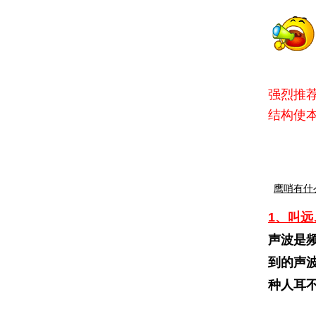
强烈推
结构使
鹰哨有什
1、叫远
声波是频
到的声波
种人耳