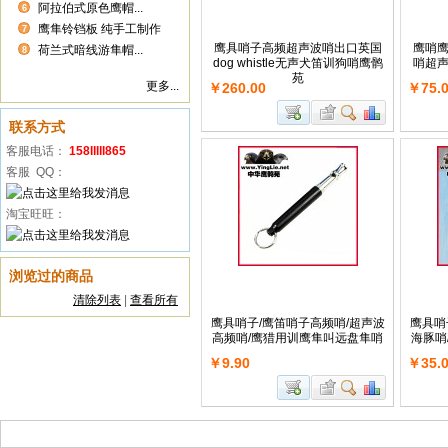
阿拉伯式原色鹰帽...
6
鹰隼铃铛板 纯手工制作
7
鹰具哨子高频超声波哨出口英国
鹰哨
荷兰式暗线游隼帽...
8
dog whistle无声犬笛训狗哨鹰鹘
哨超
苑
更多...
￥260.00
￥75.
联系方式
客服电话：
158lllll865
客服 QQ：
淘宝旺旺：
浏览过的商品
清除列表
|
查看所有
鹰具哨子/鹰笛哨子高频哨/超声波
鹰具哨
高频哨/鹰猎用训鹰隼叫远盘隼哨
海豚哨
￥9.90
￥35.