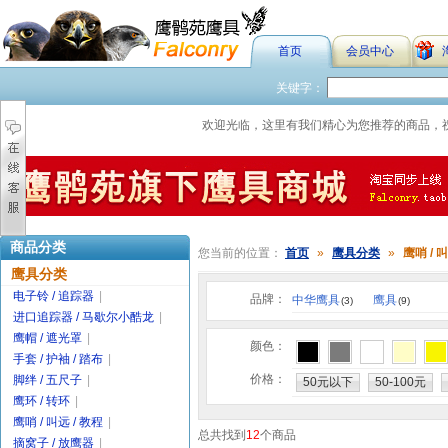
首页
会员中心
关键字：
欢迎光临，这里有我们精心为您推荐的商品，
商品分类
您当前的位置：
首页
»
鹰具分类
»
鹰哨 / 叫
鹰具分类
电子铃 / 追踪器
|
品牌：
中华鹰具
鹰具
(3)
(9)
进口追踪器 / 马歇尔小酷龙
|
鹰帽 / 遮光罩
|
颜色：
手套 / 护袖 / 踏布
|
价格：
脚绊 / 五尺子
|
50元以下
50-100元
鹰环 / 转环
|
鹰哨 / 叫远 / 教程
|
总共找到
12
个商品
摘窝子 / 放鹰器
|