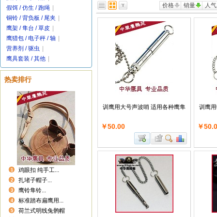
价格
销量
人气
假饵 / 仿生 / 跑绳
|
铜铃 / 背负板 / 尾夹
|
鹰架 / 隼台 / 草皮
|
鹰猎包 / 电子秤 / 轴
|
营养剂 / 驱虫
|
鹰具套装 / 其他
|
热卖排行
训鹰用大号声波哨 适用各种鹰隼
训鹰用
￥50.00
￥50.
鸡眼扣 纯手工...
1
扎堵子帽子...
2
鹰铃隼铃...
3
标准踏布扁鹰用...
4
荷兰式明线兔鹘帽
5