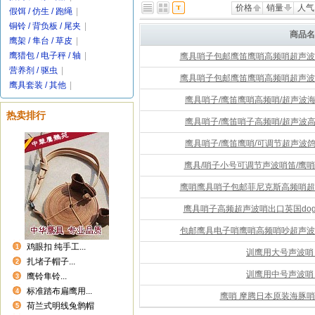
价格
销量
人气
假饵 / 仿生 / 跑绳
|
铜铃 / 背负板 / 尾夹
|
商品名
鹰架 / 隼台 / 草皮
|
鹰猎包 / 电子秤 / 轴
|
鹰具哨子包邮鹰笛鹰哨高频哨超声波
营养剂 / 驱虫
|
鹰具哨子包邮鹰笛鹰哨高频哨超声波
鹰具套装 / 其他
|
鹰具哨子/鹰笛鹰哨高频哨/超声波
热卖排行
鹰具哨子/鹰笛哨子高频哨/超声波
鹰具哨子/鹰笛鹰哨/可调节超声波
鹰具/哨子小号可调节声波哨笛/鹰哨
鹰哨鹰具哨子包邮菲尼克斯高频哨超
鹰具哨子高频超声波哨出口英国dog 
包邮鹰具电子哨鹰哨高频哨吵超声波
鸡眼扣 纯手工...
1
训鹰用大号声波哨
扎堵子帽子...
2
训鹰用中号声波哨
鹰铃隼铃...
3
标准踏布扁鹰用...
4
鹰哨 摩腾日本原装海豚哨
荷兰式明线兔鹘帽
5