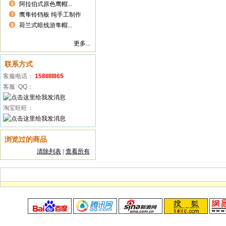
阿拉伯式原色鹰帽...
6
鹰隼铃铛板 纯手工制作
7
荷兰式暗线游隼帽...
8
更多...
联系方式
客服电话：
158lllll865
客服 QQ：
淘宝旺旺：
浏览过的商品
清除列表
|
查看所有